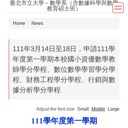
臺北市立大學－數學系（含數據科學與數學
Jump
教育碩士班）
to
the
Home
News
main
content
block
111年3月14日至18日，申請111學
年度第一學期本校國小資優數學教
師學分學程、數位數學學習學分學
程、財務工程學分學程、行銷與數
據分析學分學程
Adjust the font size
Small
Middle
Large
111
學年度第一學期