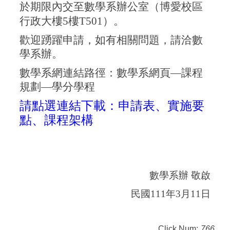
於期限內交至數學系辦公室（博愛校區
行政大樓5樓T501）。
歡迎踴躍申請，如有相關問題，請洽數
學系辦。
數學系網連結路徑：數學系網頁—課程
規劃—學分學程
請點選連結下載：申請表、實施要
點、課程架構
數學系辦 敬啟
民國111年3月11日
Click Num:
766