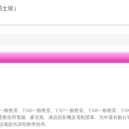
碩士班）
05一般教室
、
T506一般教室
、
T507一般教室
、
T508一般教室
、
T5
需要使用電腦、麥克風、液晶投影機及電動螢幕。另外還有數台
設備提供課程教學借用。