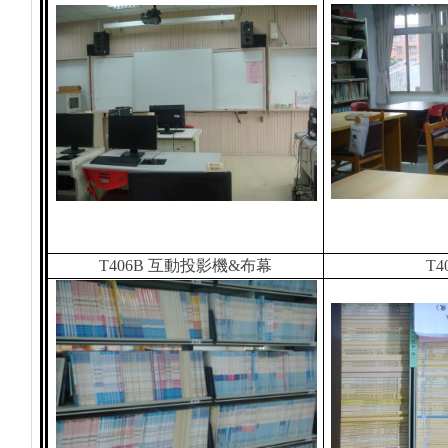
T406B
互動投影機&布幕
T4