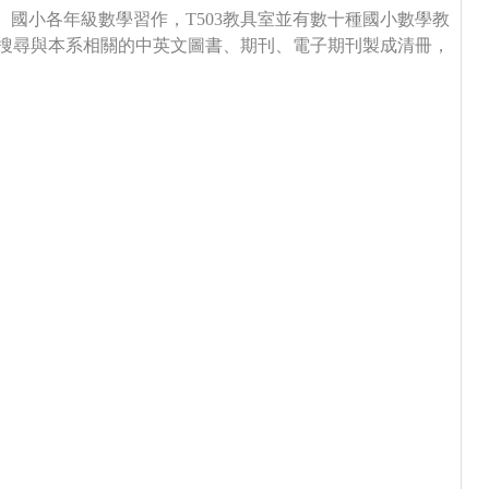
國小各年級數學習作，T503教具室並有數十種國小數學教
搜尋與本系相關的中英文圖書、期刊、電子期刊製成清冊，