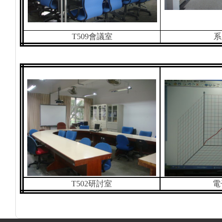
T509
會議室
系
T502
研討室
電