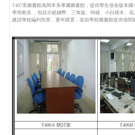
T407系圖書館
為間本系專屬圖書館，提供學生借各版本國
學用教具 ，包括示範錢幣、三角版、時鐘、小白積木、
建請學校編列預算、逐年購置，並由學校圖書館提供借閱
T406A
研討室
T406B