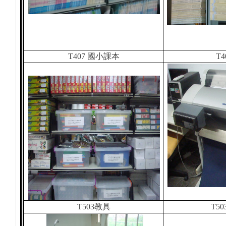
T407
國小課本
T4
T503
教具
T50