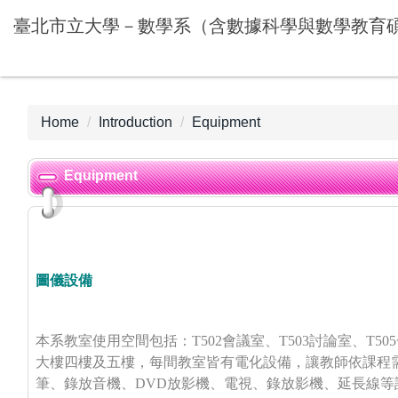
Jump
臺北市立大學－數學系（含數據科學與數學教育
to
the
main
content
block
Home
Introduction
Equipment
Equipment
圖儀設備
本系教室使用空間包括：T502會議室
、T503討論室
、
T5
大樓四樓及五樓，每間教室皆有電化設備，讓教師依課程
筆、錄放音機、
DVD
放影機、電視、錄放影機、延長線等