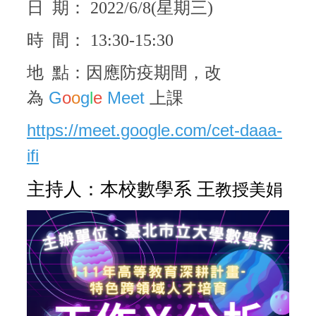
日 期： 2022/6/8(星期三)
時 間： 13:30-15:30
地 點：因應防疫期間，改
G
o
o
g
l
e
Meet
為
上課
https://meet.google.com/cet-daaa-
ifi
主持人：本校數學系 王
教授美娟