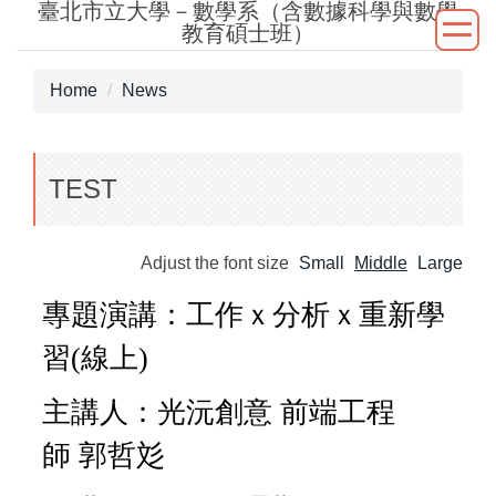
臺北市立大學－數學系（含數據科學與數學
Jump
教育碩士班）
to
the
Home
News
main
content
block
TEST
Adjust the font size
Small
Middle
Large
專題演講：工作ｘ分析ｘ重新學
習(線上)
主講人：光沅創意 前端工程
師 郭哲彣