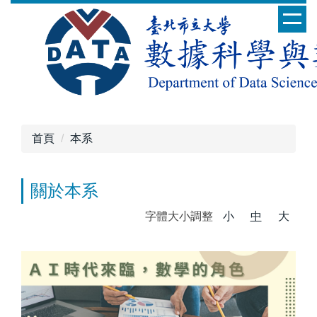
跳
到
主
要
內
容
區
首頁
本系
關於本系
字體大小調整
小
中
大