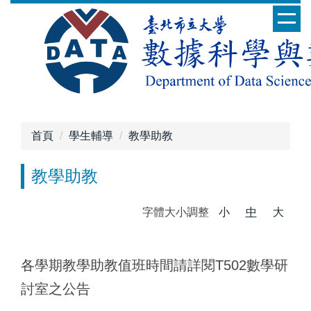
跳
到
主
要
內
容
區
首頁
學生輔導
教學助教
教學助教
字體大小調整
小
中
大
各學期教學助教值班時間請詳閱T502數學研
討室之公告