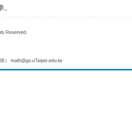
準。
s Reserved.
@go.uTaipei.edu.tw