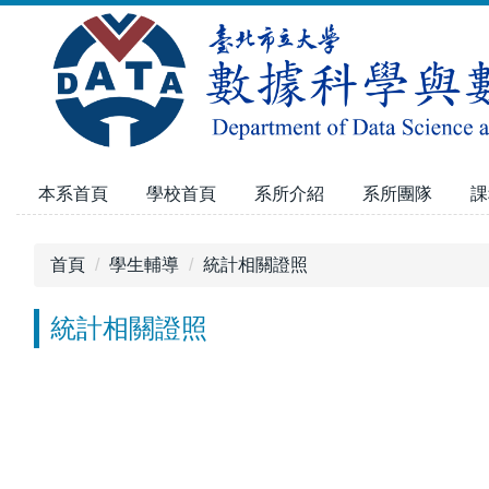
跳
到
主
要
內
容
區
本系首頁
學校首頁
系所介紹
系所團隊
課
首頁
學生輔導
統計相關證照
統計相關證照