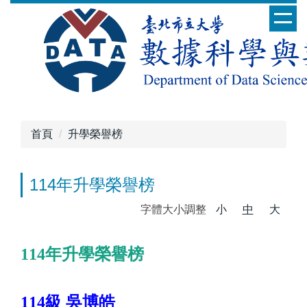
跳
到
主
要
內
容
區
首頁
升學榮譽榜
114年升學榮譽榜
字體大小調整
小
中
大
114年升學榮譽榜
114級
吳博皓