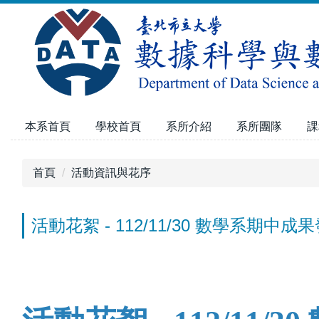
跳
到
主
要
內
容
區
本系首頁
學校首頁
系所介紹
系所團隊
課
首頁
活動資訊與花序
活動花絮 - 112/11/30 數學系期中成