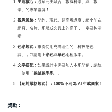
主題核心：
必須完美融合「數據科學」與「數
學」的專業靈魂！
視覺風格：
簡約、現代、超高辨識度，縮小印在
網頁、名片、系服或文具上的樣子，一定要夠清
晰!
色彩規範：
推薦使用充滿理性的「科技感色
調」，並請附上
彩色
與
單色
兩種版本。
文字搭配：
如果設計中需要加入本系簡稱，請統
一使用「
數據數學系
」。
【絕對嚴格規範】：
100% 不可為 AI 生成圖案！
獎勵
：