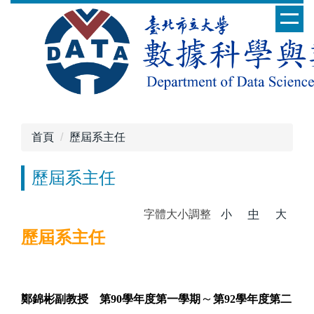
跳
到
主
要
內
容
區
首頁
歷屆系主任
歷屆系主任
字體大小調整
小
中
大
歷屆系主任
～
鄭錦彬副教授
第90學年度第一學期
第92學年度第二