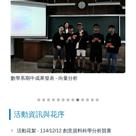
數學系期中成果發表 - 高等微積分(一)與演習
數
活動資訊與花序
活動花絮 - 114/12/12 創意資料科學分析競賽